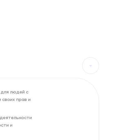
 для людей с
 своих прав и
едеятельности
сти и