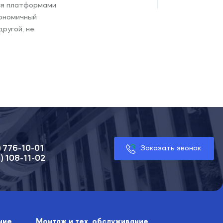
ся платформами
гономичный
ругой, не
) 776-10-01
Заказать звонок
) 108-11-02
ние
Монтаж и тех. обслуживание