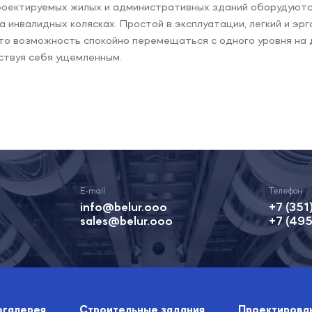
роектируемых жилых и административных зданий оборудуют
а инвалидных колясках. Простой в эксплуатации, легкий и эр
то возможность спокойно перемещаться с одного уровня на д
ствуя себя ущемленным.
info@belur.ooo
+7 (351
sales@belur.ooo
+7 (495
галерея
Строительные задания
Проектирова